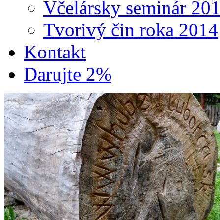
Včelársky seminár 20
Tvorivý čin roka 2014
Kontakt
Darujte 2%