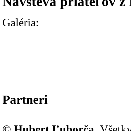
Návšteva priateľov z
Galéria:
Partneri
© Hubert Ľuborča.
Všetky