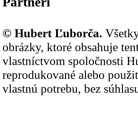
Partneri
© Hubert Ľuborča.
Všetky
obrázky, ktoré obsahuje te
vlastníctvom spoločnosti H
reprodukované alebo použi
vlastnú potrebu, bez súhlas