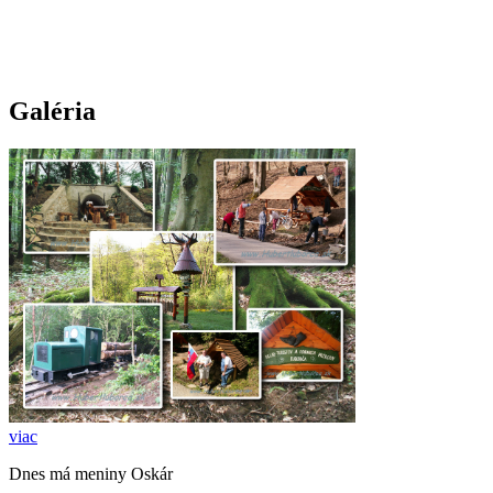
Skočiť na hlavný obsah
Galéria
viac
Dnes má meniny Oskár