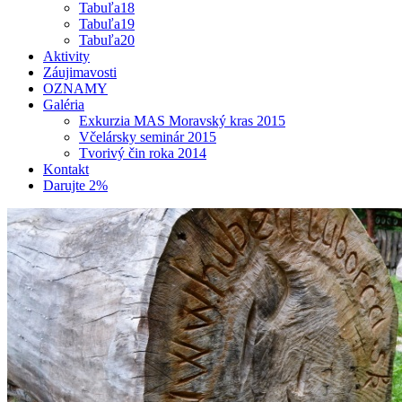
Tabuľa18
Tabuľa19
Tabuľa20
Aktivity
Záujimavosti
OZNAMY
Galéria
Exkurzia MAS Moravský kras 2015
Včelársky seminár 2015
Tvorivý čin roka 2014
Kontakt
Darujte 2%