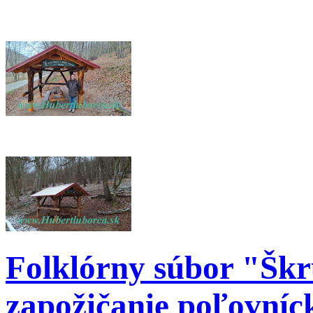
Folklórny súbor "Šk
zapožičanie poľovníck